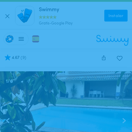
Swimmy
Instalar
Gratis-Google Play
4.67
(
9
)
Este anuncio está cerrado y no se puede reservar.
1
/
6