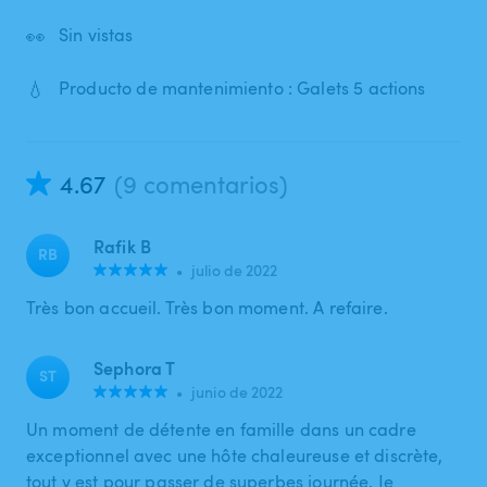
👀
Sin vistas
💧
Producto de mantenimiento : Galets 5 actions
4.67
(9 comentarios)
Rafik B
RB
•
julio de 2022
Très bon accueil. Très bon moment. A refaire.
Sephora T
ST
•
junio de 2022
Un moment de détente en famille dans un cadre
exceptionnel avec une hôte chaleureuse et discrète,
tout y est pour passer de superbes journée. Je