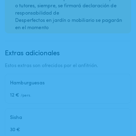
o tutores, siempre, se firmará declaración de
responsabilidad de
Desperfectos en jardín o mobiliario se pagarán
en el momento
Extras adicionales
Estos extras son ofrecidos por el anfitrión.
Hamburguesas
12 €
/pers.
Sisha
30 €