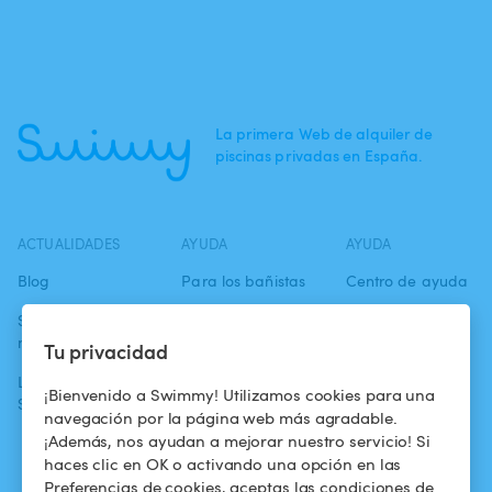
La primera Web de alquiler de
piscinas privadas en España.
ACTUALIDADES
AYUDA
AYUDA
Blog
Para los bañistas
Centro de ayuda
Swimmy en los
Para los
Condiciones de
medios
propietarios
uso
Tu privacidad
La aventura
Alquilar mi
Política de
¡Bienvenido a Swimmy! Utilizamos cookies para una
Swimmy
piscina
confidencialidad
navegación por la página web más agradable.
¡Además, nos ayudan a mejorar nuestro servicio! Si
¿Cómo funciona?
Aviso legal
haces clic en OK o activando una opción en las
Preferencias de cookies, aceptas las condiciones de