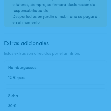
o tutores, siempre, se firmará declaración de
responsabilidad de
Desperfectos en jardín o mobiliario se pagarán
en el momento
Extras adicionales
Estos extras son ofrecidos por el anfitrión.
Hamburguesas
12 €
/pers.
Sisha
30 €