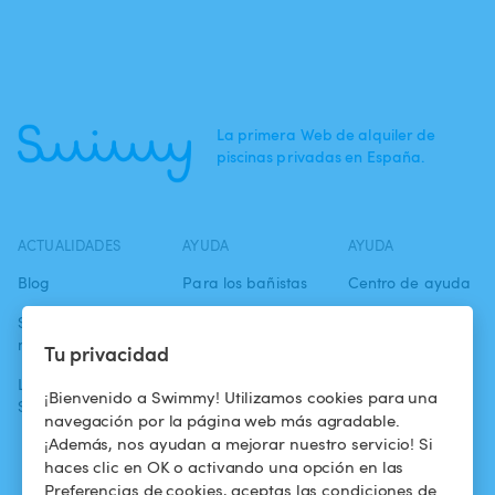
La primera Web de alquiler de
piscinas privadas en España.
ACTUALIDADES
AYUDA
AYUDA
Blog
Para los bañistas
Centro de ayuda
Swimmy en los
Para los
Condiciones de
medios
propietarios
uso
Tu privacidad
La aventura
Alquilar mi
Política de
¡Bienvenido a Swimmy! Utilizamos cookies para una
Swimmy
piscina
confidencialidad
navegación por la página web más agradable.
¡Además, nos ayudan a mejorar nuestro servicio! Si
¿Cómo funciona?
Aviso legal
haces clic en OK o activando una opción en las
Preferencias de cookies, aceptas las condiciones de