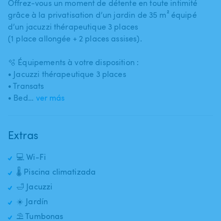
Offrez-vous un moment de détente en toute intimité
grâce à la privatisation d’un jardin de 35 m² équipé
d’un jacuzzi thérapeutique 3 places
(1 place allongée + 2 places assises).
🫧 Équipements à votre disposition :
• Jacuzzi thérapeutique 3 places
• Transats
• Bed…
ver más
Extras
💻 Wi-Fi
🌡️ Piscina climatizada
🛁 Jacuzzi
☀️ Jardín
⛱️ Tumbonas