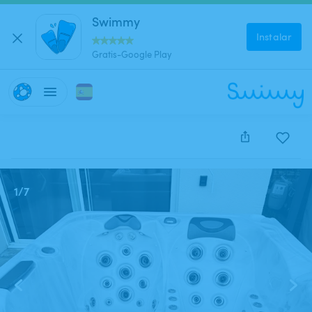
Swimmy
Instalar
Gratis-Google Play
Este anuncio está cerrado y no se puede reservar.
1
/
7