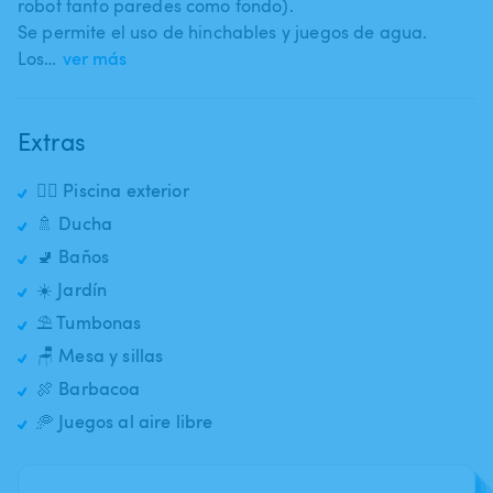
robot tanto paredes como fondo).
Se permite el uso de hinchables y juegos de agua.
Los…
ver más
Extras
🏊‍♂️ Piscina exterior
🚿 Ducha
🚽 Baños
☀️ Jardín
⛱️ Tumbonas
🪑 Mesa y sillas
🍖 Barbacoa
🥏 Juegos al aire libre