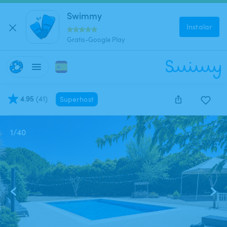
Swimmy
Instalar
Gratis-Google Play
4.95
(
41
)
Superhost
1
/
40