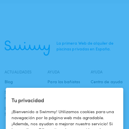
La primera Web de alquiler de
piscinas privadas en España.
ACTUALIDADES
AYUDA
AYUDA
Blog
Para los bañistas
Centro de ayuda
Swimmy en los
Para los
Condiciones de
medios
propietarios
uso
Tu privacidad
La aventura
Alquilar mi
Política de
¡Bienvenido a Swimmy! Utilizamos cookies para una
Swimmy
piscina
confidencialidad
navegación por la página web más agradable.
¡Además, nos ayudan a mejorar nuestro servicio! Si
¿Cómo funciona?
Aviso legal