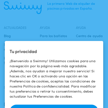
La primera Web de alquiler de
piscinas privadas en España.
ACTUALIDADES
AYUDA
AYUDA
Blog
Para los bañistas
Centro de ayuda
Swimmy en los
Para los
Condiciones de
medios
propietarios
uso
Tu privacidad
La aventura
Alquilar mi
Política de
¡Bienvenido a Swimmy! Utilizamos cookies para una
Swimmy
piscina
confidencialidad
navegación por la página web más agradable.
¡Además, nos ayudan a mejorar nuestro servicio! Si
¿Cómo funciona?
Aviso legal
haces clic en OK o activando una opción en las
Preferencias de cookies, aceptas las condiciones de
nuestra Política de confidencialidad. Para modificar
SÍGUENOS
DESCARGAR LA APP
tus preferencias o retirar tu consentimiento, debes
Facebook
actualizar tus Preferencias de cookies.
Instagram