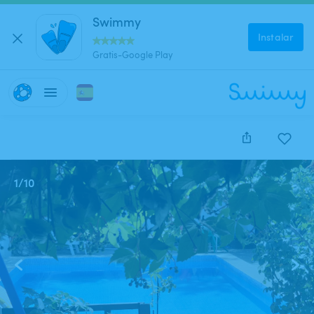
Swimmy
Instalar
Gratis-Google Play
1
/
10