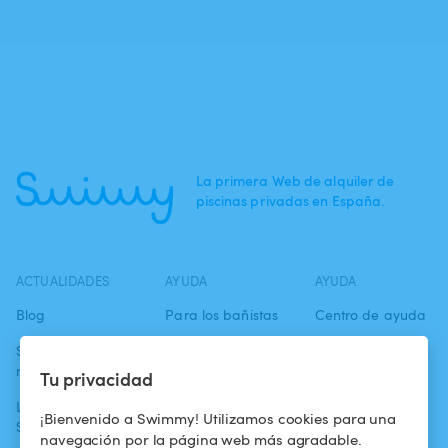
La primera Web de alquiler de
piscinas privadas en España.
ACTUALIDADES
AYUDA
AYUDA
Blog
Para los bañistas
Centro de ayuda
Swimmy en los
Para los
Condiciones de
medios
propietarios
uso
Tu privacidad
La aventura
Alquilar mi
Política de
¡Bienvenido a Swimmy! Utilizamos cookies para una
Swimmy
piscina
confidencialidad
navegación por la página web más agradable.