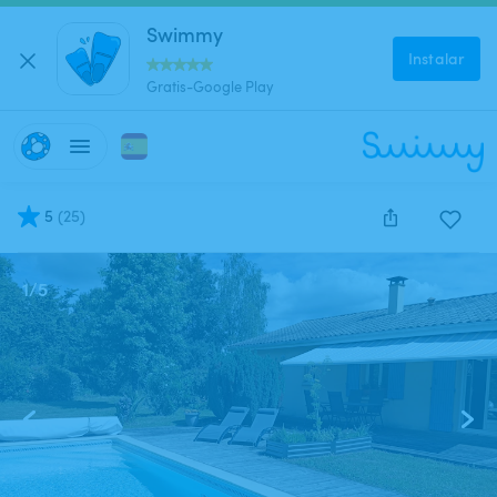
Swimmy
Instalar
Gratis-Google Play
5
(
25
)
1
/
5