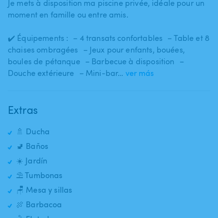
Je mets à disposition ma piscine privée​,​ idéale pour un
moment en famille ou entre amis.
✔️ Équipements : – 4 transats confortables – Table et 8
chaises ombragées – Jeux pour enfants​,​ bouées​,​
boules de pétanque – Barbecue à disposition –
Douche extérieure – Mini-bar…
ver más
Extras
🚿 Ducha
🚽 Baños
☀️ Jardín
⛱️ Tumbonas
🪑 Mesa y sillas
🍖 Barbacoa