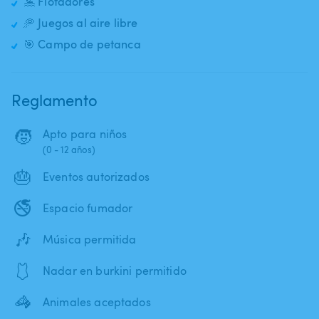
🤽 Flotadores
🥏 Juegos al aire libre
🎯 Campo de petanca
Reglamento
🧒
Apto para niños
(0 - 12 años)
🎂
Eventos autorizados
🚭
Espacio fumador
🎶
Música permitida
🩱
Nadar en burkini permitido
🦓
Animales aceptados