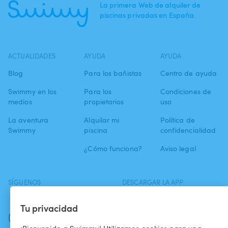
La primera Web de alquiler de
piscinas privadas en España.
ACTUALIDADES
AYUDA
AYUDA
Blog
Para los bañistas
Centro de ayuda
Swimmy en los
Para los
Condiciones de
medios
propietarios
uso
La aventura
Alquilar mi
Política de
Swimmy
piscina
confidencialidad
¿Cómo funciona?
Aviso legal
SÍGUENOS
DESCARGAR LA APP
Facebook
Tu privacidad
Instagram