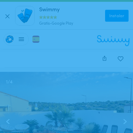
Swimmy
Instalar
Gratis-Google Play
Este anuncio está cerrado y no se puede reservar.
1
/
4