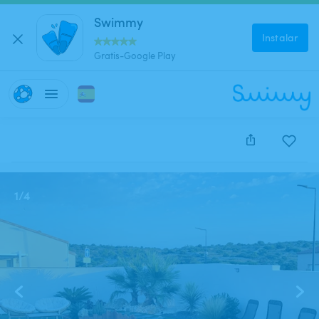
Swimmy
Instalar
Gratis-Google Play
Este anuncio está cerrado y no se puede reservar.
1
/
4