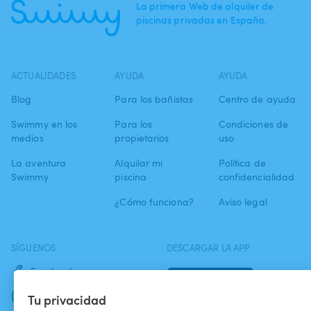
La primera Web de alquiler de
piscinas privadas en España.
ACTUALIDADES
AYUDA
AYUDA
Blog
Para los bañistas
Centro de ayuda
Swimmy en los
Para los
Condiciones de
medios
propietarios
uso
La aventura
Alquilar mi
Política de
Swimmy
piscina
confidencialidad
¿Cómo funciona?
Aviso legal
SÍGUENOS
DESCARGAR LA APP
Facebook
Instagram
Tu privacidad