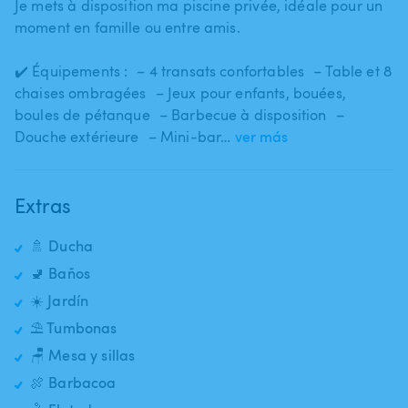
Je mets à disposition ma piscine privée​,​ idéale pour un
moment en famille ou entre amis.
✔️ Équipements : – 4 transats confortables – Table et 8
chaises ombragées – Jeux pour enfants​,​ bouées​,​
boules de pétanque – Barbecue à disposition –
Douche extérieure – Mini-bar…
ver más
Extras
🚿 Ducha
🚽 Baños
☀️ Jardín
⛱️ Tumbonas
🪑 Mesa y sillas
🍖 Barbacoa