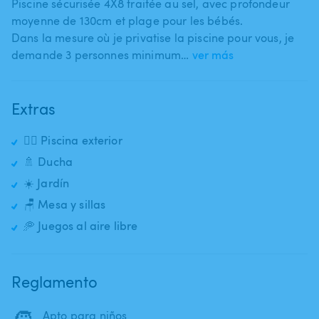
Piscine sécurisée 4X8 traitée au sel​,​ avec profondeur
moyenne de 130cm et plage pour les bébés.
Dans la mesure où je privatise la piscine pour vous​,​ je
demande 3 personnes minimum…
ver más
Extras
🏊‍♂️ Piscina exterior
🚿 Ducha
☀️ Jardín
🪑 Mesa y sillas
🥏 Juegos al aire libre
Reglamento
🧒
Apto para niños