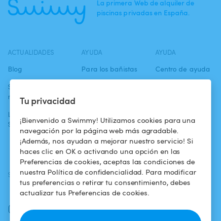
La primera Web de alquiler de
piscinas privadas en España.
ACTUALIDADES
AYUDA
AYUDA
Blog
Para los bañistas
Centro de ayuda
Swimmy en los
Para los
Condiciones de
medios
propietarios
uso
Tu privacidad
La aventura
Alquilar mi
Política de
¡Bienvenido a Swimmy! Utilizamos cookies para una
Swimmy
piscina
confidencialidad
navegación por la página web más agradable.
¡Además, nos ayudan a mejorar nuestro servicio! Si
¿Cómo funciona?
Aviso legal
haces clic en OK o activando una opción en las
Preferencias de cookies, aceptas las condiciones de
nuestra Política de confidencialidad. Para modificar
SÍGUENOS
DESCARGAR LA APP
tus preferencias o retirar tu consentimiento, debes
Facebook
actualizar tus Preferencias de cookies.
Instagram