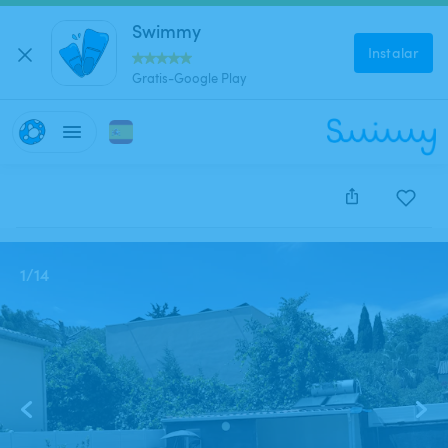
Swimmy
Instalar
Gratis-Google Play
Este anuncio está cerrado y no se puede reservar.
1
/
14