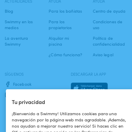
ACTUALIDADES
AYUDA
AYUDA
Blog
Para los bañistas
Centro de ayuda
Swimmy en los
Para los
Condiciones de
medios
propietarios
uso
La aventura
Alquilar mi
Política de
Swimmy
piscina
confidencialidad
¿Cómo funciona?
Aviso legal
SÍGUENOS
DESCARGAR LA APP
Facebook
Instagram
Tu privacidad
¡Bienvenido a Swimmy! Utilizamos cookies para una
navegación por la página web más agradable. ¡Además,
nos ayudan a mejorar nuestro servicio! Si haces clic en