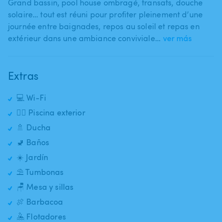
Grand bassin​,​ pool house ombragé​,​ transats​,​ douche
solaire… tout est réuni pour profiter pleinement d’une
journée entre baignades​,​ repos au soleil et repas en
extérieur dans une ambiance conviviale…
ver más
Extras
💻 Wi-Fi
🏊‍♂️ Piscina exterior
🚿 Ducha
🚽 Baños
☀️ Jardín
⛱️ Tumbonas
🪑 Mesa y sillas
🍖 Barbacoa
🤽 Flotadores