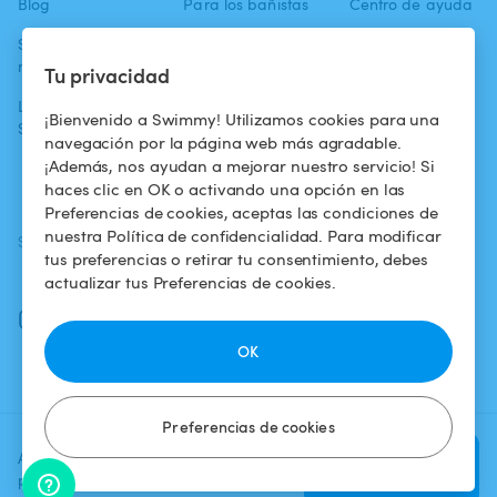
Blog
Para los bañistas
Centro de ayuda
Swimmy en los
Para los
Condiciones de
medios
propietarios
uso
Tu privacidad
La aventura
Alquilar mi
Política de
¡Bienvenido a Swimmy! Utilizamos cookies para una
Swimmy
piscina
confidencialidad
navegación por la página web más agradable.
¡Además, nos ayudan a mejorar nuestro servicio! Si
¿Cómo funciona?
Aviso legal
haces clic en OK o activando una opción en las
Preferencias de cookies, aceptas las condiciones de
nuestra Política de confidencialidad. Para modificar
SÍGUENOS
DESCARGAR LA APP
tus preferencias o retirar tu consentimiento, debes
Facebook
actualizar tus Preferencias de cookies.
Instagram
OK
Preferencias de cookies
Agrega una fecha y un horario
Verificar
para ver el precio
disponibilidad