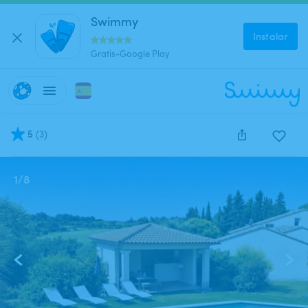
Swimmy
Instalar
Gratis-Google Play
5
(
3
)
1
/
8