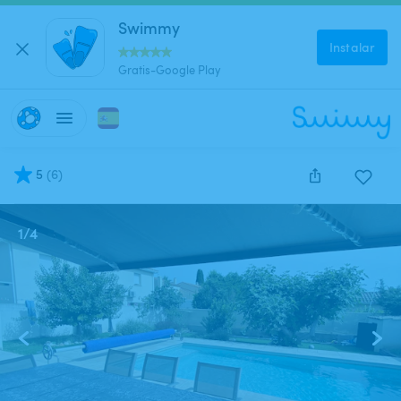
Swimmy
Instalar
Gratis-Google Play
5
(
6
)
1
/
4