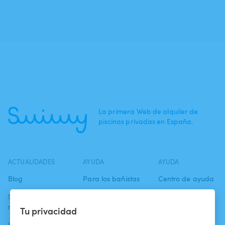
La primera Web de alquiler de
piscinas privadas en España.
ACTUALIDADES
AYUDA
AYUDA
Blog
Para los bañistas
Centro de ayuda
Swimmy en los
Para los
Condiciones de
medios
propietarios
uso
Tu privacidad
La aventura
Alquilar mi
Política de