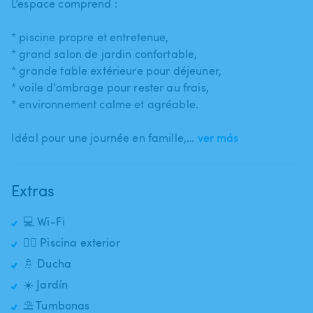
L’espace comprend :
* piscine propre et entretenue​,​
* grand salon de jardin confortable​,​
* grande table extérieure pour déjeuner​,​
* voile d’ombrage pour rester au frais​,​
* environnement calme et agréable.
Idéal pour une journée en famille​,​…
ver más
Extras
💻 Wi-Fi
🏊‍♂️ Piscina exterior
🚿 Ducha
☀️ Jardín
⛱️ Tumbonas