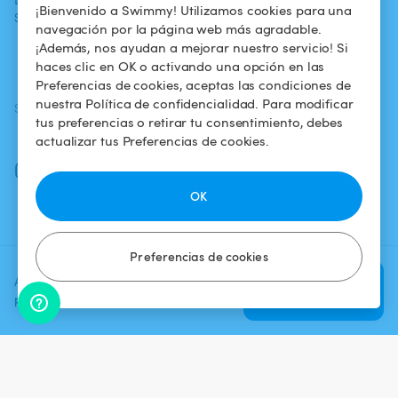
¡Bienvenido a Swimmy! Utilizamos cookies para una
Swimmy
piscina
confidencialidad
navegación por la página web más agradable.
¡Además, nos ayudan a mejorar nuestro servicio! Si
¿Cómo funciona?
Aviso legal
haces clic en OK o activando una opción en las
Preferencias de cookies, aceptas las condiciones de
nuestra Política de confidencialidad. Para modificar
SÍGUENOS
DESCARGAR LA APP
tus preferencias o retirar tu consentimiento, debes
Facebook
actualizar tus Preferencias de cookies.
Instagram
OK
Preferencias de cookies
Agrega una fecha y un horario
Verificar
para ver el precio
disponibilidad