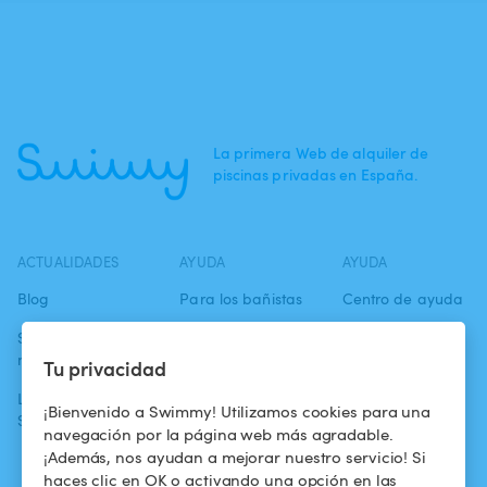
La primera Web de alquiler de
piscinas privadas en España.
ACTUALIDADES
AYUDA
AYUDA
Blog
Para los bañistas
Centro de ayuda
Swimmy en los
Para los
Condiciones de
medios
propietarios
uso
Tu privacidad
La aventura
Alquilar mi
Política de
¡Bienvenido a Swimmy! Utilizamos cookies para una
Swimmy
piscina
confidencialidad
navegación por la página web más agradable.
¡Además, nos ayudan a mejorar nuestro servicio! Si
¿Cómo funciona?
Aviso legal
haces clic en OK o activando una opción en las