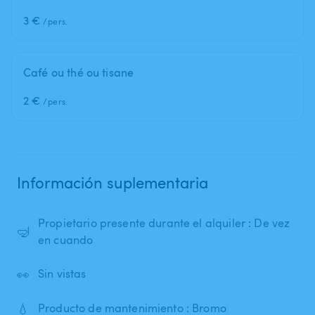
3 €
/pers.
Café ou thé ou tisane
2 €
/pers.
Información suplementaria
Propietario presente durante el alquiler : De vez
🤿
en cuando
👀
Sin vistas
💧
Producto de mantenimiento : Bromo