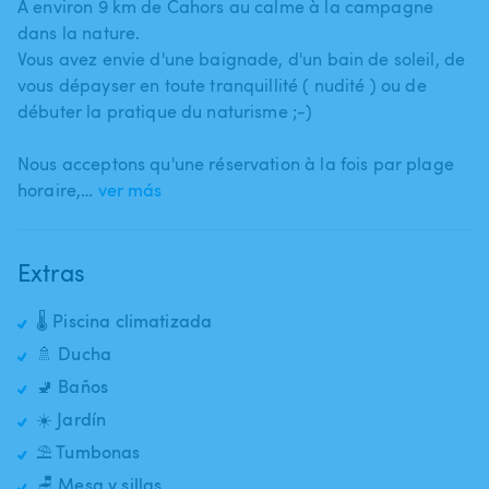
A environ 9 km de Cahors au calme à la campagne
dans la nature.
Vous avez envie d'une baignade​,​ d'un bain de soleil​,​ de
vous dépayser en toute tranquillité ( nudité ) ou de
débuter la pratique du naturisme ;-)
Nous acceptons qu'une réservation à la fois par plage
horaire​,​…
ver más
Extras
🌡️ Piscina climatizada
🚿 Ducha
🚽 Baños
☀️ Jardín
⛱️ Tumbonas
🪑 Mesa y sillas