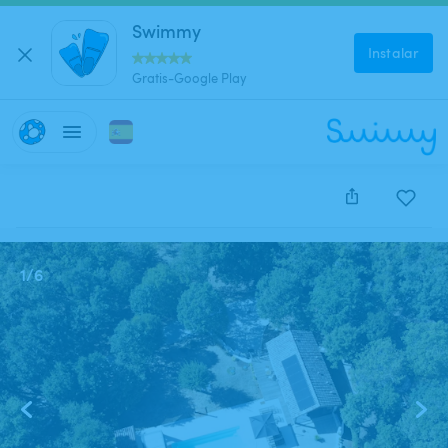
Swimmy
Instalar
Gratis-Google Play
Este anuncio está cerrado y no se puede reservar.
1
/
6