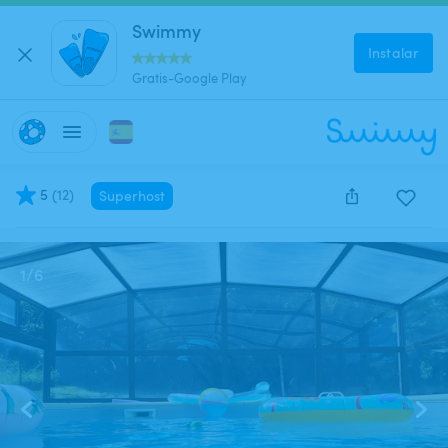
Swimmy
Instalar
Gratis-Google Play
5
(
12
)
Superhost
Este anuncio está cerrado y no se puede reservar.
1
/
6