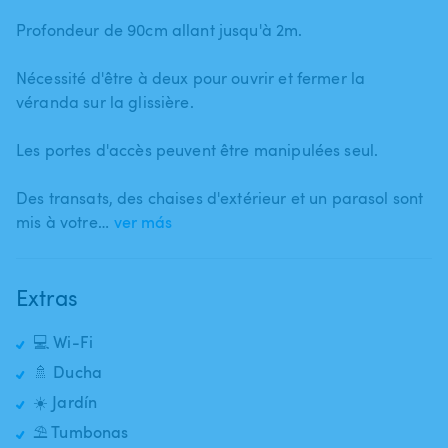
Profondeur de 90cm allant jusqu'à 2m.
Nécessité d'être à deux pour ouvrir et fermer la
véranda sur la glissière.
Les portes d'accès peuvent être manipulées seul.
Des transats​,​ des chaises d'extérieur et un parasol sont
mis à votre…
ver más
Extras
💻 Wi-Fi
🚿 Ducha
☀️ Jardín
⛱️ Tumbonas