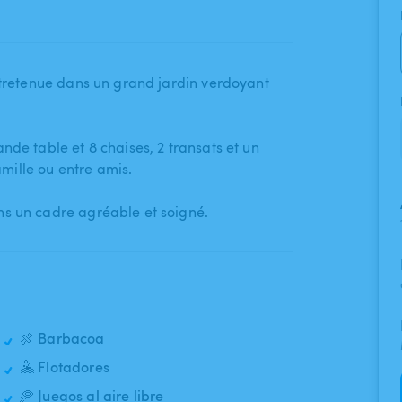
entretenue dans un grand jardin verdoyant
de table et 8 chaises​,​ 2 transats et un
ille ou entre amis.
ns un cadre agréable et soigné.
🍖 Barbacoa
🤽 Flotadores
🥏 Juegos al aire libre