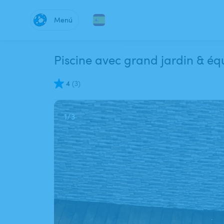
Menú
Piscine avec grand jardin & éq
4
(
3
)
1
/
3