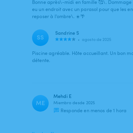
Bonne après\-midi en famille 🥰\. Dommage qu
eu un endroit avec un parasol pour que les en
reposer à l’ombre\. ☀️🌴
Sandrine S
SS
•
agosto de 2025
Piscine agréable. Hôte accueillant. Un bon 
détente.
Mehdi E
ME
Miembro desde 2025
Responde en menos de 1 hora