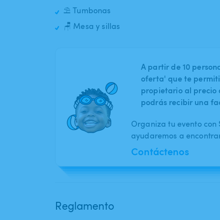
⛱️ Tumbonas
🪑 Mesa y sillas
A partir de 10 perso
oferta' que te permit
propietario al preci
podrás recibir una fa
Organiza tu evento con S
ayudaremos a encontrar 
Contáctenos
Reglamento