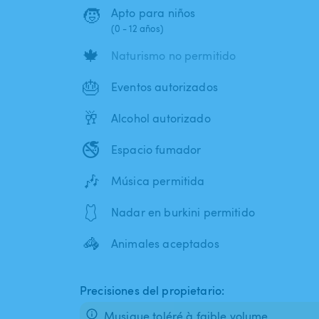
🧒
Apto para niños
(0 - 12 años)
🍁
Naturismo no permitido
🎂
Eventos autorizados
🥂
Alcohol autorizado
🚭
Espacio fumador
🎶
Música permitida
🩱
Nadar en burkini permitido
🦓
Animales aceptados
Precisiones del propietario:
Musique toléré à faible volume