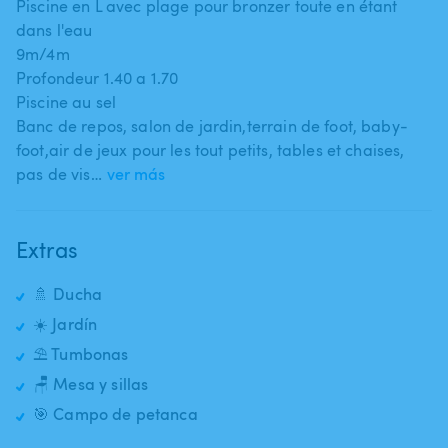
Piscine en L avec plage pour bronzer toute en étant
dans l'eau
9m​/​4m
Profondeur 1.40 a 1.70
Piscine au sel
Banc de repos​,​ salon de jardin​,​terrain de foot​,​ baby-
foot​,​air de jeux pour les tout petits​,​ tables et chaises​,​
pas de vis…
ver más
Extras
🚿 Ducha
☀️ Jardín
⛱️ Tumbonas
🪑 Mesa y sillas
🎯 Campo de petanca