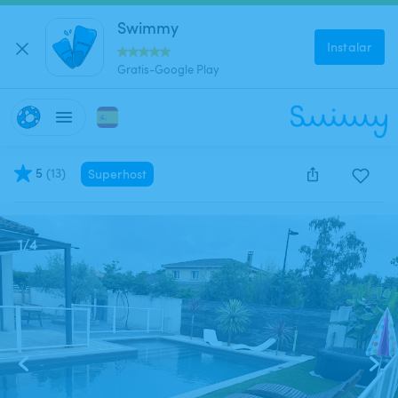
Swimmy
Instalar
Gratis-Google Play
5
(
13
)
Superhost
Este anuncio está cerrado y no se puede reservar.
1
/
4