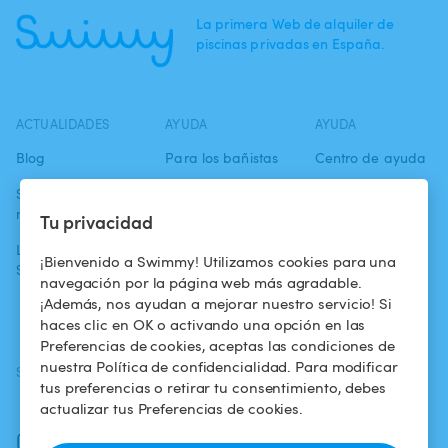
La primera Web de alquiler de
piscinas privadas en España.
ACTUALIDADES
AYUDA
AYUDA
Blog
Para los bañistas
Centro de ayuda
Swimmy en los
Para los
Condiciones de
medios
propietarios
uso
Tu privacidad
La aventura
Alquilar mi
Política de
¡Bienvenido a Swimmy! Utilizamos cookies para una
Swimmy
piscina
confidencialidad
navegación por la página web más agradable.
¡Además, nos ayudan a mejorar nuestro servicio! Si
¿Cómo funciona?
Aviso legal
haces clic en OK o activando una opción en las
Preferencias de cookies, aceptas las condiciones de
nuestra Política de confidencialidad. Para modificar
SÍGUENOS
DESCARGAR LA APP
tus preferencias o retirar tu consentimiento, debes
Facebook
actualizar tus Preferencias de cookies.
Instagram