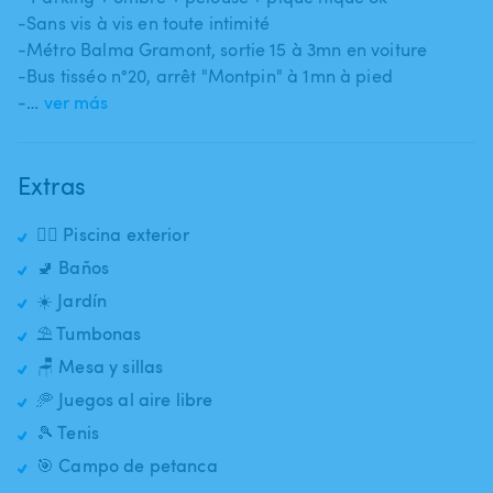
-Sans vis à vis en toute intimité
-Métro Balma Gramont​,​ sortie 15 à 3mn en voiture
-Bus tisséo n°20​,​ arrêt "Montpin" à 1mn à pied
-…
ver más
Extras
🏊‍♂️ Piscina exterior
🚽 Baños
☀️ Jardín
⛱️ Tumbonas
🪑 Mesa y sillas
🥏 Juegos al aire libre
🎾 Tenis
🎯 Campo de petanca