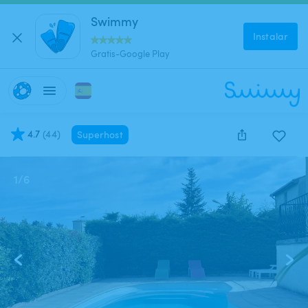
Swimmy
Instalar
Gratis-Google Play
4.7
(
44
)
Superhost
1
/
6