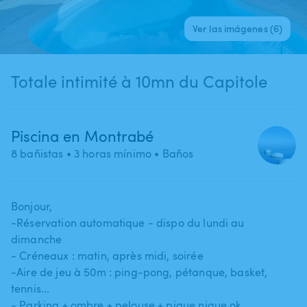
Ver las imágenes (6)
Totale intimité à 10mn du Capitole
Piscina en Montrabé
8 bañistas
• 3 horas mínimo
• Baños
Bonjour​,​
-Réservation automatique - dispo du lundi au
dimanche
- Créneaux : matin​,​ après midi​,​ soirée
-Aire de jeu à 50m : ping-pong​,​ pétanque​,​ basket​,​
tennis...
- Parking + ombre + pelouse + pique nique ok