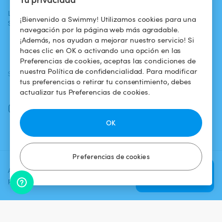
La aventura
Alquilar mi
Política de
¡Bienvenido a Swimmy! Utilizamos cookies para una
Swimmy
piscina
confidencialidad
navegación por la página web más agradable.
¡Además, nos ayudan a mejorar nuestro servicio! Si
¿Cómo funciona?
Aviso legal
haces clic en OK o activando una opción en las
Preferencias de cookies, aceptas las condiciones de
nuestra Política de confidencialidad. Para modificar
SÍGUENOS
DESCARGAR LA APP
tus preferencias o retirar tu consentimiento, debes
Facebook
actualizar tus Preferencias de cookies.
Instagram
OK
Preferencias de cookies
Agrega una fecha y un horario
Verificar
para ver el precio
disponibilidad