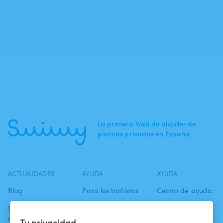
La primera Web de alquiler de
piscinas privadas en España.
ACTUALIDADES
AYUDA
AYUDA
Blog
Para los bañistas
Centro de ayuda
Swimmy en los
Para los
Condiciones de
medios
propietarios
uso
Tu privacidad