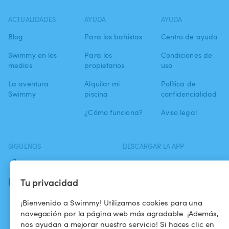
ACTUALIDADES
AYUDA
AYUDA
Blog
Para los bañistas
Centro de ayuda
Swimmy en los
Para los
Condiciones de
medios
propietarios
uso
La aventura
Alquilar mi
Política de
Swimmy
piscina
confidencialidad
¿Cómo funciona?
Aviso legal
SÍGUENOS
DESCARGAR LA APP
Facebook
Tu privacidad
Instagram
¡Bienvenido a Swimmy! Utilizamos cookies para una
navegación por la página web más agradable. ¡Además,
nos ayudan a mejorar nuestro servicio! Si haces clic en