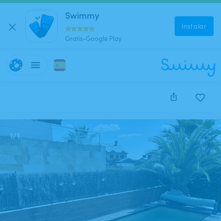
Swimmy
Instalar
Gratis-Google Play
Este anuncio está cerrado y no se puede reservar.
1
/
1