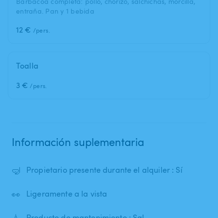
Barbacoa completa: pollo, chorizo, salchichas, morcilla,
entraña. Pan y 1 bebida
12 €
/pers.
Toalla
3 €
/pers.
Información suplementaria
🤿
Propietario presente durante el alquiler : Sí
👀
Ligeramente a la vista
💧
Producto de mantenimiento : Sal