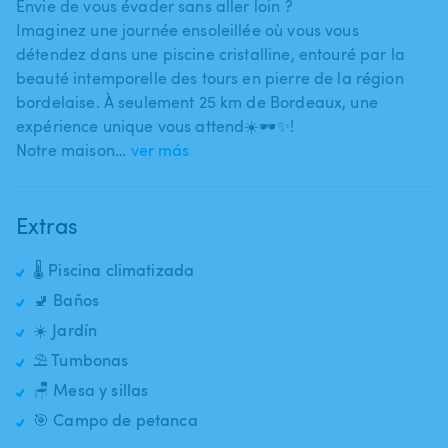
Envie de vous évader sans aller loin ?
Imaginez une journée ensoleillée où vous vous
détendez dans une piscine cristalline​,​ entouré par la
beauté intemporelle des tours en pierre de la région
bordelaise. À seulement 25 km de Bordeaux​,​ une
expérience unique vous attend☀️🕶️✨!
Notre maison…
ver más
Extras
🌡️ Piscina climatizada
🚽 Baños
☀️ Jardín
⛱️ Tumbonas
🪑 Mesa y sillas
🎯 Campo de petanca