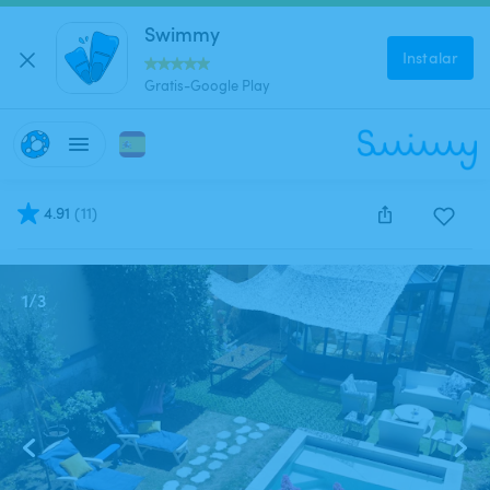
Swimmy
Instalar
Gratis-Google Play
4.91
(
11
)
Este anuncio está cerrado y no se puede reservar.
1
/
3