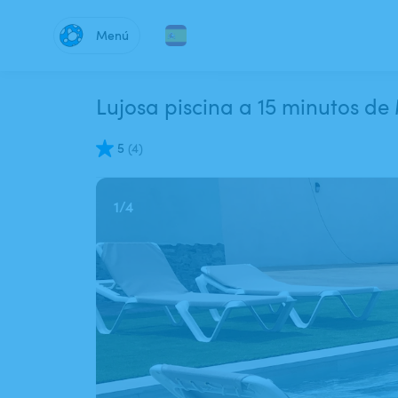
Menú
Lujosa piscina a 15 min
5
(
4
)
1
/
4