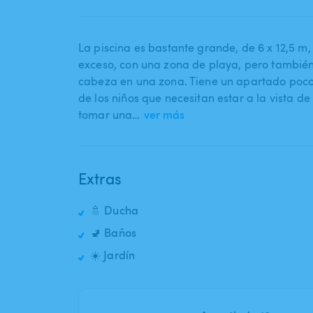
La piscina es bastante grande​,​ de 6 x 12​,​5
exceso​,​ con una zona de playa​,​ pero tambié
cabeza en una zona. Tiene un apartado poco p
de los niños que necesitan estar a la vista de
tomar una…
ver más
Extras
🚿 Ducha
🚽 Baños
☀️ Jardín