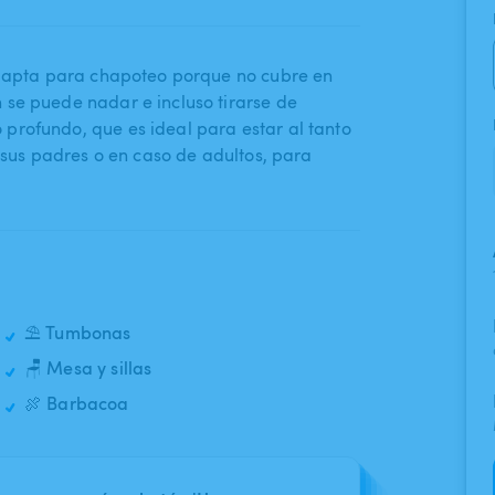
 m​,​ apta para chapoteo porque no cubre en
n se puede nadar e incluso tirarse de
rofundo​,​ que es ideal para estar al tanto
 sus padres o en caso de adultos​,​ para
⛱️ Tumbonas
🪑 Mesa y sillas
🍖 Barbacoa