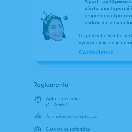
A partir de 10 perso
oferta' que te permit
propietario al preci
podrás recibir una fa
Organiza tu evento con S
ayudaremos a encontrar 
Contáctenos
Reglamento
🧒
Apto para niños
(0 - 12 años)
🦓
Animales no aceptados
🎂
Eventos autorizados