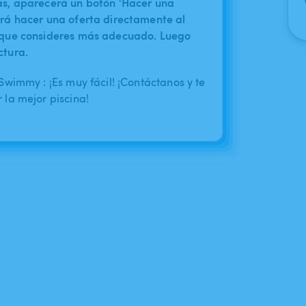
nas, aparecerá un botón 'Hacer una
irá hacer una oferta directamente al
o que consideres más adecuado. Luego
ctura.
wimmy : ¡Es muy fácil! ¡Contáctanos y te
la mejor piscina!