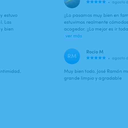
•
agosto 
y estuvo
¡¡Lo pasamos muy bien en fami
l. Las
estuvimos realmente cómodos
y bien
acogedor. ¡¡Lo mejor es ir tod
ver más
Rocío M
RM
•
agosto 
 intimidad.
Muy bien todo. José Ramón muy
grande limpio y agradable