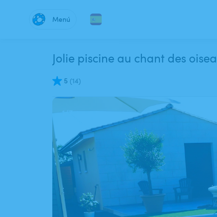
Menú
Jolie piscine au chant des oise
5
(
14
)
1
/
7