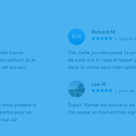
Richard M
RM
•
agosto 
très bonne
Très belle journée passé Le pr
ccueillant. Je le
de suite mis à l’aise et laisser
et accueil.
dans le calme sans interruptio
Lea M
•
junio de
et mais présent si
Super ! Kamel est soucieux de 
uperbe pour un
l’on passe un moment très ag
coup sûr