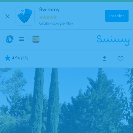
Swimmy
Instalar
Gratis-Google Play
4.94
(
18
)
1
/
2