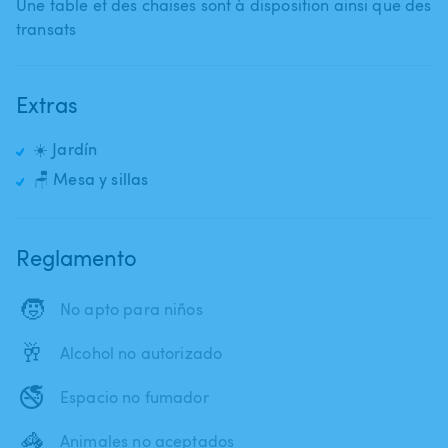
Une table et des chaises sont à disposition ainsi que des
transats
Extras
☀️ Jardín
🪑 Mesa y sillas
Reglamento
🧒
No apto para niños
🥂
Alcohol no autorizado
🚭
Espacio no fumador
🦓
Animales no aceptados