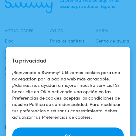
La primera Web de alquiler de
piscinas privadas en España.
ACTUALIDADES
AYUDA
AYUDA
Blog
Para los bañistas
Centro de ayuda
Swimmy en los
Para los
Condiciones de
medios
propietarios
uso
Tu privacidad
La aventura
Alquilar mi
Política de
¡Bienvenido a Swimmy! Utilizamos cookies para una
Swimmy
piscina
confidencialidad
navegación por la página web más agradable.
¡Además, nos ayudan a mejorar nuestro servicio! Si
¿Cómo funciona?
Aviso legal
haces clic en OK o activando una opción en las
Preferencias de cookies, aceptas las condiciones de
nuestra Política de confidencialidad. Para modificar
SÍGUENOS
DESCARGAR LA APP
tus preferencias o retirar tu consentimiento, debes
Facebook
actualizar tus Preferencias de cookies.
Instagram
OK