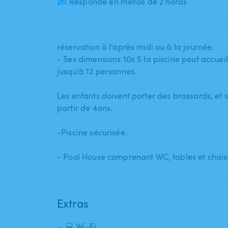
Responde en menos de 2 horas
réservation à l'après midi ou à la journée.
- Ses dimensions 10x 5 la piscine peut accue
jusqu'à 12 personnes.
Les enfants doivent porter des brassards​,​ et 
partir de 4ans.
-Piscine sécurisée.
- Pool House comprenant WC​,​ tables et chais
Extras
💻 Wi-Fi