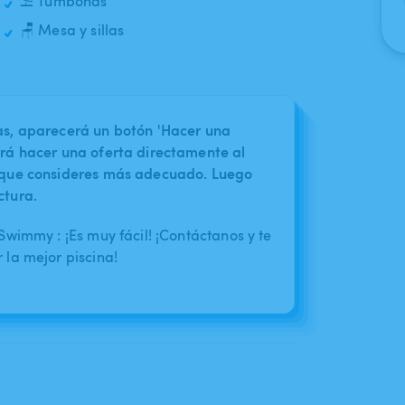
⛱️ Tumbonas
🪑 Mesa y sillas
nas, aparecerá un botón 'Hacer una
irá hacer una oferta directamente al
o que consideres más adecuado. Luego
ctura.
wimmy : ¡Es muy fácil! ¡Contáctanos y te
la mejor piscina!