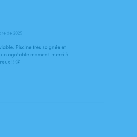
bre de 2025
viable. Piscine très soignée et
é un agréable moment. merci à
eux !! 🤩