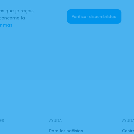
s que je reçois,
Verificar disponibilidad
 concerne la
r más
ES
AYUDA
AYUD
Para los bañistas
Centr