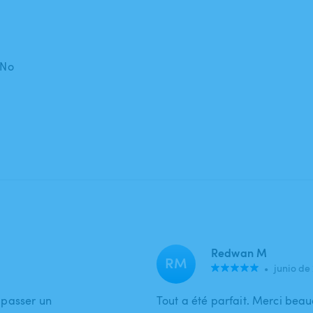
 No
Redwan M
RM
•
junio de
r passer un
Tout a été parfait. Merci bea