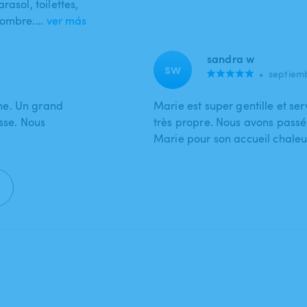
asol, toilettes,
l'ombre.…
ver más
sandra w
sw
•
septiem
ne. Un grand
Marie est super gentille et ser
esse. Nous
très propre. Nous avons pass
Marie pour son accueil chaleur