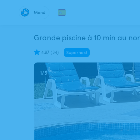
Menú
Grande piscine à 10 min au nor
4.97
(
34
)
Superhost
1
/
5