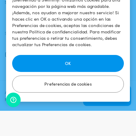
Swimmy
piscina
confidencialidad
navegación por la página web más agradable.
¡Además, nos ayudan a mejorar nuestro servicio! Si
¿Cómo funciona?
Aviso legal
haces clic en OK o activando una opción en las
Preferencias de cookies, aceptas las condiciones de
nuestra Política de confidencialidad. Para modificar
SÍGUENOS
DESCARGAR LA APP
tus preferencias o retirar tu consentimiento, debes
Facebook
actualizar tus Preferencias de cookies.
Instagram
OK
Preferencias de cookies
Agrega una fecha y un horario
Verificar
para ver el precio
disponibilidad