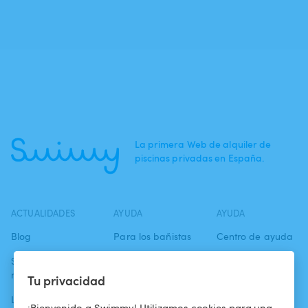
La primera Web de alquiler de
piscinas privadas en España.
ACTUALIDADES
AYUDA
AYUDA
Blog
Para los bañistas
Centro de ayuda
Swimmy en los
Para los
Condiciones de
medios
propietarios
uso
Tu privacidad
La aventura
Alquilar mi
Política de
¡Bienvenido a Swimmy! Utilizamos cookies para una