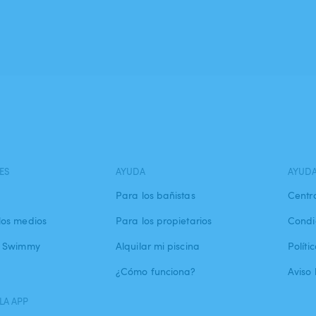
ES
AYUDA
AYUD
Para los bañistas
Centr
los medios
Para los propietarios
Condi
a Swimmy
Alquilar mi piscina
Políti
¿Cómo funciona?
Aviso 
LA APP