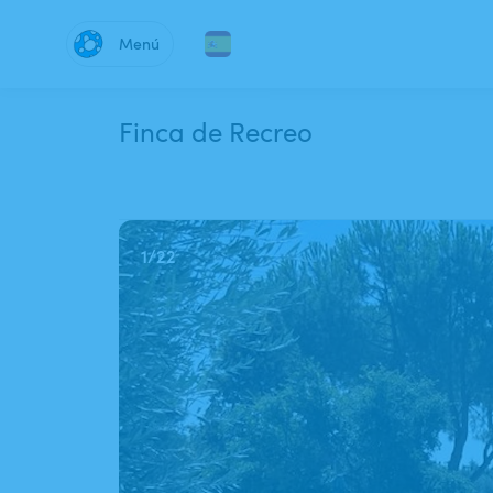
Menú
Finca de Recreo
1
/
22