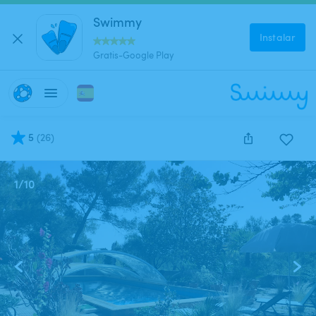
Swimmy
Instalar
Gratis-Google Play
5
(
26
)
1
/
10