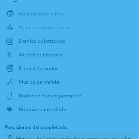
🧒
No apto para niños
🦓
Animales no aceptados
🎂
Eventos autorizados
🥂
Alcohol autorizado
🚭
Espacio fumador
🎶
Música permitida
🩱
Nadar en burkini permitido
🍁
Naturismo permitido
Precisiones del propietario:
Musique tolérée et animations dans le respect des