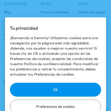
ACTUALIDADES
AYUDA
AYUDA
Blog
Para los bañistas
Centro de ayuda
Swimmy en los
Para los
Condiciones de
medios
propietarios
uso
Tu privacidad
La aventura
Alquilar mi
Política de
¡Bienvenido a Swimmy! Utilizamos cookies para una
Swimmy
piscina
confidencialidad
navegación por la página web más agradable.
¡Además, nos ayudan a mejorar nuestro servicio! Si
¿Cómo funciona?
Aviso legal
haces clic en OK o activando una opción en las
Preferencias de cookies, aceptas las condiciones de
nuestra Política de confidencialidad. Para modificar
SÍGUENOS
DESCARGAR LA APP
tus preferencias o retirar tu consentimiento, debes
Facebook
actualizar tus Preferencias de cookies.
Instagram
OK
Preferencias de cookies