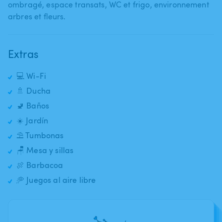
ombragé​,​ espace transats​,​ WC et frigo​,​ environnement
arbres et fleurs.
Extras
💻 Wi-Fi
🚿 Ducha
🚽 Baños
☀️ Jardín
⛱️ Tumbonas
🪑 Mesa y sillas
🍖 Barbacoa
🥏 Juegos al aire libre