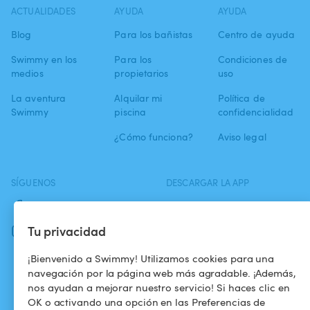
ACTUALIDADES
AYUDA
AYUDA
Blog
Para los bañistas
Centro de ayuda
Swimmy en los
Para los
Condiciones de
medios
propietarios
uso
La aventura
Alquilar mi
Política de
Swimmy
piscina
confidencialidad
¿Cómo funciona?
Aviso legal
SÍGUENOS
DESCARGAR LA APP
Facebook
Tu privacidad
Instagram
¡Bienvenido a Swimmy! Utilizamos cookies para una
navegación por la página web más agradable. ¡Además,
nos ayudan a mejorar nuestro servicio! Si haces clic en
OK o activando una opción en las Preferencias de