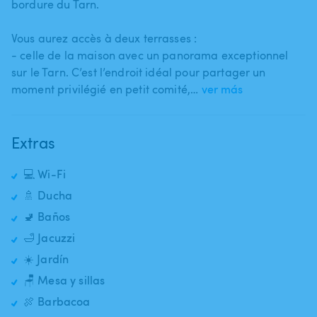
bordure du Tarn.
Vous aurez accès à deux terrasses :
- celle de la maison avec un panorama exceptionnel
sur le Tarn. C’est l’endroit idéal pour partager un
moment privilégié en petit comité​,​…
ver más
Extras
💻 Wi-Fi
🚿 Ducha
🚽 Baños
🛁 Jacuzzi
☀️ Jardín
🪑 Mesa y sillas
🍖 Barbacoa