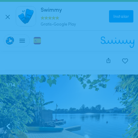
Swimmy
Instalar
Gratis-Google Play
Este anuncio está cerrado y no se puede reservar.
1
/
14