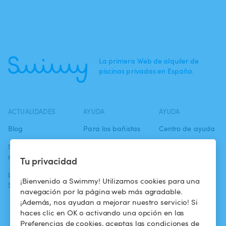
La primera Web de alquiler de
piscinas privadas en España.
ACTUALIDADES
AYUDA
AYUDA
Blog
Para los bañistas
Centro de ayuda
Swimmy en los
Para los
Condiciones de
medios
propietarios
uso
Tu privacidad
La aventura
Alquilar mi
Política de
¡Bienvenido a Swimmy! Utilizamos cookies para una
Swimmy
piscina
confidencialidad
navegación por la página web más agradable.
¡Además, nos ayudan a mejorar nuestro servicio! Si
¿Cómo funciona?
Aviso legal
haces clic en OK o activando una opción en las
Preferencias de cookies, aceptas las condiciones de