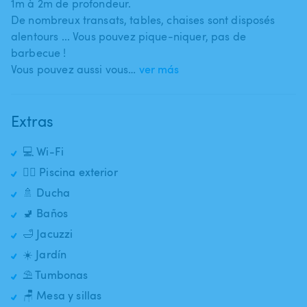
1m à 2m de profondeur.
De nombreux transats​,​ tables​,​ chaises sont disposés
alentours ... Vous pouvez pique-niquer​,​ pas de
barbecue !
Vous pouvez aussi vous…
ver más
Extras
💻 Wi-Fi
🏊‍♂️ Piscina exterior
🚿 Ducha
🚽 Baños
🛁 Jacuzzi
☀️ Jardín
⛱️ Tumbonas
🪑 Mesa y sillas