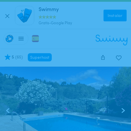
Swimmy
Instalar
Gratis-Google Play
5
(
65
)
Superhost
1
/
8