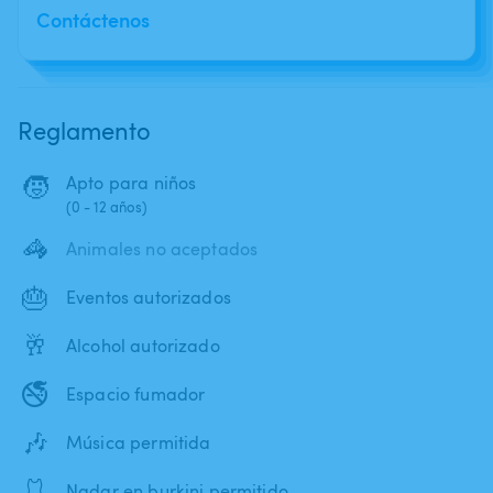
Contáctenos
Reglamento
🧒
Apto para niños
(0 - 12 años)
🦓
Animales no aceptados
🎂
Eventos autorizados
🥂
Alcohol autorizado
🚭
Espacio fumador
🎶
Música permitida
🩱
Nadar en burkini permitido