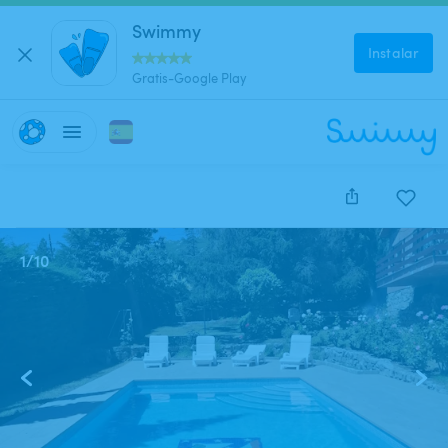
Swimmy
Instalar
Gratis-Google Play
1
/
10