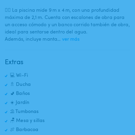
🏊‍♀️ La piscina mide 9 m x 4 m​,​ con una profundidad
máxima de 2​,​1 m. Cuenta con escalones de obra para
un acceso cómodo y un banco corrido también de obra​,​
ideal para sentarse dentro del agua.
Además​,​ incluye manta…
ver más
Extras
💻 Wi-Fi
🚿 Ducha
🚽 Baños
☀️ Jardín
⛱️ Tumbonas
🪑 Mesa y sillas
🍖 Barbacoa