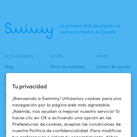
La primera Web de alquiler de
piscinas privadas en España.
ACTUALIDADES
AYUDA
AYUDA
Blog
Para los bañistas
Centro de ayuda
Swimmy en los
Para los
Condiciones de
medios
propietarios
uso
Tu privacidad
La aventura
Alquilar mi
Política de
¡Bienvenido a Swimmy! Utilizamos cookies para una
Swimmy
piscina
confidencialidad
navegación por la página web más agradable.
¡Además, nos ayudan a mejorar nuestro servicio! Si
¿Cómo funciona?
Aviso legal
haces clic en OK o activando una opción en las
Preferencias de cookies, aceptas las condiciones de
nuestra Política de confidencialidad. Para modificar
SÍGUENOS
DESCARGAR LA APP
tus preferencias o retirar tu consentimiento, debes