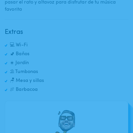
pasar el rato y altavoz para disfrutar de tu música
favorita
Extras
💻 Wi-Fi
🚽 Baños
☀️ Jardín
⛱️ Tumbonas
🪑 Mesa y sillas
🍖 Barbacoa