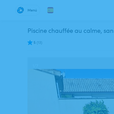
Menú
Piscine chauffée au calme, san
5
(
13
)
1
/
7