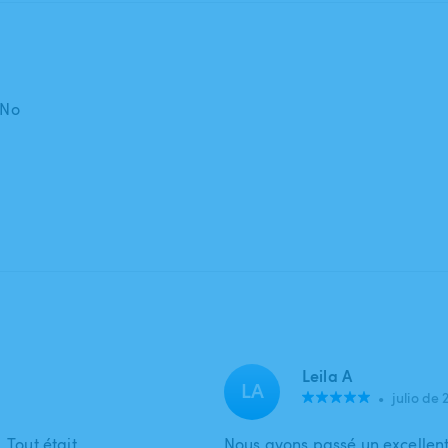
 No
Leila A
LA
•
julio de 
 Tout était
Nous avons passé un excellent