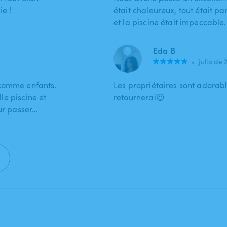
e !
était chaleureux, tout était p
et la piscine était impeccable.
Eda B
•
julio de 
 comme enfants.
Les propriétaires sont adorab
lle piscine et
retournerai😍
our passer…