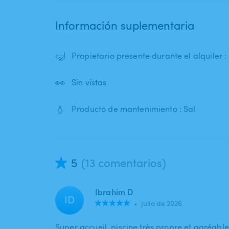
Información suplementaria
🤿
Propietario presente durante el alquiler :
👀
Sin vistas
💧
Producto de mantenimiento : Sal
5
(13 comentarios)
Ibrahim D
ID
•
julio de 2026
Super accueil, piscine très propre et agréable.