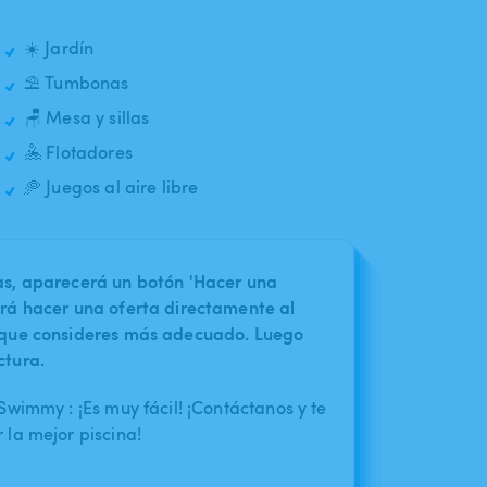
☀️ Jardín
⛱️ Tumbonas
🪑 Mesa y sillas
🤽 Flotadores
🥏 Juegos al aire libre
nas, aparecerá un botón 'Hacer una
irá hacer una oferta directamente al
o que consideres más adecuado. Luego
ctura.
wimmy : ¡Es muy fácil! ¡Contáctanos y te
la mejor piscina!