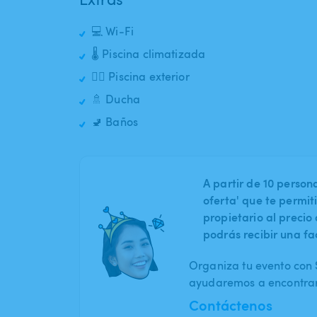
💻 Wi-Fi
🌡️ Piscina climatizada
🏊‍♂️ Piscina exterior
🚿 Ducha
🚽 Baños
A partir de 10 perso
oferta' que te permit
propietario al preci
podrás recibir una fa
Organiza tu evento con S
ayudaremos a encontrar 
Contáctenos