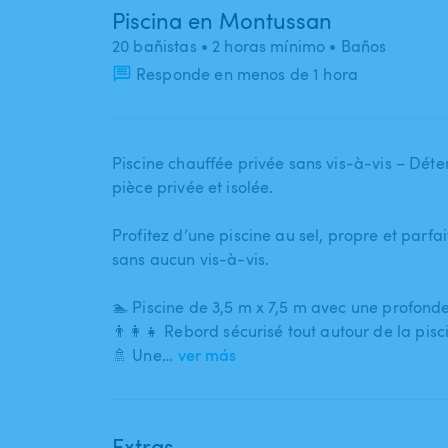
Piscina en Montussan
20 bañistas
• 2 horas mínimo
• Baños
Responde en menos de 1 hora
Piscine chauffée privée sans vis-à-vis – Déte
pièce privée et isolée.
Profitez d’une piscine au sel​,​ propre et parf
sans aucun vis-à-vis.
🏊 Piscine de 3​,​5 m x 7​,​5 m avec une profonde
👨‍👩‍👧 Rebord sécurisé tout autour de la pisc
🚿 Une…
ver más
Extras