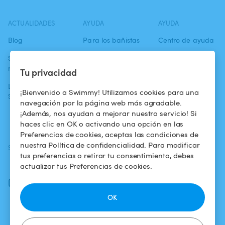
ACTUALIDADES
AYUDA
AYUDA
Blog
Para los bañistas
Centro de ayuda
Swimmy en los
Para los
Condiciones de
medios
propietarios
uso
Tu privacidad
La aventura
Alquilar mi
Política de
¡Bienvenido a Swimmy! Utilizamos cookies para una
Swimmy
piscina
confidencialidad
navegación por la página web más agradable.
¡Además, nos ayudan a mejorar nuestro servicio! Si
¿Cómo funciona?
Aviso legal
haces clic en OK o activando una opción en las
Preferencias de cookies, aceptas las condiciones de
nuestra Política de confidencialidad. Para modificar
SÍGUENOS
DESCARGAR LA APP
tus preferencias o retirar tu consentimiento, debes
Facebook
actualizar tus Preferencias de cookies.
Instagram
OK