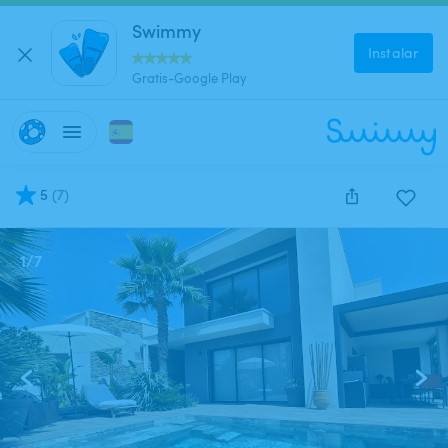
Swimmy
Instalar
Gratis-Google Play
5
(
7
)
1
/
7