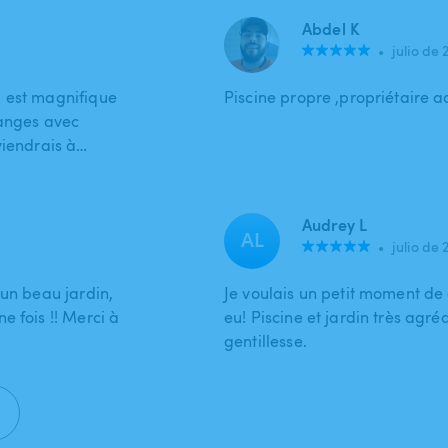
Abdel K
•
julio de 
u est magnifique
Piscine propre ,propriétaire 
hanges avec
viendrais à…
Audrey L
AL
•
julio de 
 un beau jardin,
Je voulais un petit moment de c
e fois !! Merci à
eu! Piscine et jardin très agré
gentillesse.