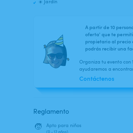
☀️ Jardín
A partir de 10 perso
oferta' que te permit
propietario al preci
podrás recibir una fa
Organiza tu evento con S
ayudaremos a encontrar 
Contáctenos
Reglamento
🧒
Apto para niños
(0 - 12 años)