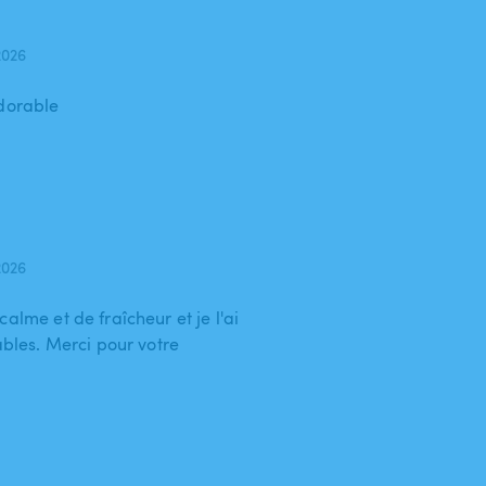
2026
adorable
2026
alme et de fraîcheur et je l'ai
ables. Merci pour votre