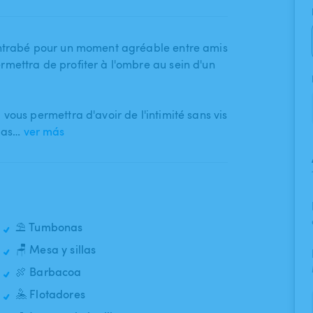
 Montrabé pour un moment agréable entre amis
mettra de profiter à l'ombre au sein d'un
vous permettra d'avoir de l'intimité sans vis
pas…
ver más
⛱️ Tumbonas
🪑 Mesa y sillas
🍖 Barbacoa
🤽 Flotadores