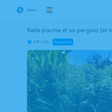
Menú
Belle piscine et sa pergola (et
4.97
(
100
)
Superhost
1
/
8