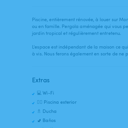
Piscine​,​ entièrement rénovée​,​ à louer sur
ou en famille. Pergola aménagée qui vous per
jardin tropical et régulièrement entretenu.
L'espace est indépendant de la maison ce qui 
à vis. Nous ferons également en sorte de ne 
Extras
💻 Wi-Fi
🏊‍♂️ Piscina exterior
🚿 Ducha
🚽 Baños