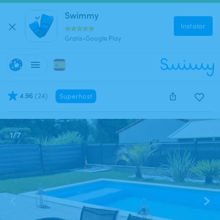
Swimmy
Instalar
Gratis-Google Play
4.96
(
24
)
Superhost
Este anuncio está cerrado y no se puede reservar.
1
/
7