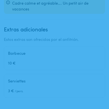
Cadre calme et agréable…. Un petit air de
vacances
Extras adicionales
Estos extras son ofrecidos por el anfitrión.
Barbecue
10 €
Serviettes
3 €
/pers.