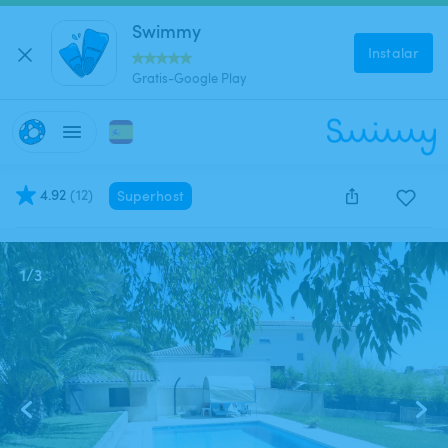
Swimmy
Instalar
Gratis-Google Play
4.92
(
12
)
Superhost
Este anuncio está cerrado y no se puede reservar.
1
/
3