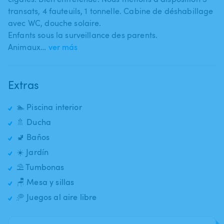
transats​,​ 4 fauteuils​,​ 1 tonnelle. Cabine de déshabillage
avec WC​,​ douche solaire.
Enfants sous la surveillance des parents.
Animaux…
ver más
Extras
🏊 Piscina interior
🚿 Ducha
🚽 Baños
☀️ Jardín
⛱️ Tumbonas
🪑 Mesa y sillas
🥏 Juegos al aire libre