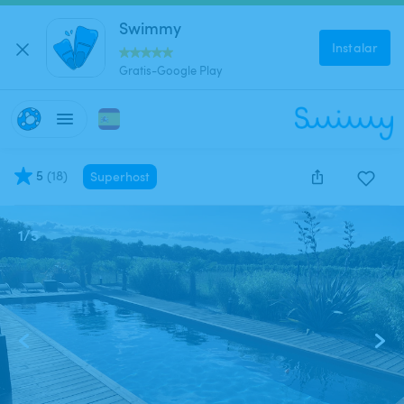
Swimmy
Instalar
Gratis-Google Play
5
(
18
)
Superhost
1
/
5