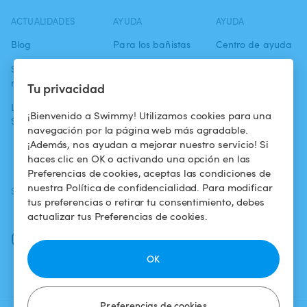
ACTUALIDADES
AYUDA
AYUDA
Blog
Para los bañistas
Centro de ayuda
Swimmy en los
Para los
Condiciones de
medios
propietarios
uso
Tu privacidad
La aventura
Alquilar mi
Política de
¡Bienvenido a Swimmy! Utilizamos cookies para una
Swimmy
piscina
confidencialidad
navegación por la página web más agradable.
¡Además, nos ayudan a mejorar nuestro servicio! Si
¿Cómo funciona?
Aviso legal
haces clic en OK o activando una opción en las
Preferencias de cookies, aceptas las condiciones de
nuestra Política de confidencialidad. Para modificar
SÍGUENOS
DESCARGAR LA APP
tus preferencias o retirar tu consentimiento, debes
Facebook
actualizar tus Preferencias de cookies.
Instagram
OK
Preferencias de cookies