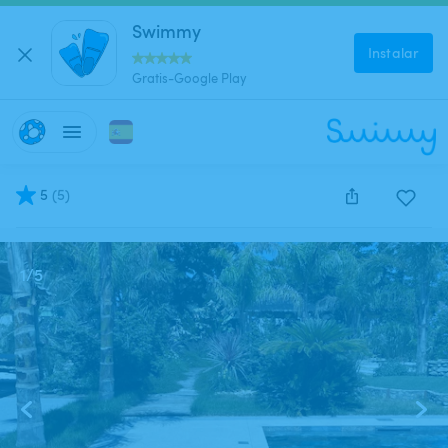
Swimmy
Instalar
Gratis-Google Play
5
(
5
)
Este anuncio está cerrado y no se puede reservar.
1
/
5