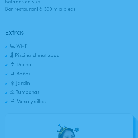
balades en vue
Bar restaurant à 300 m à pieds
Extras
💻 Wi-Fi
🌡️ Piscina climatizada
🚿 Ducha
🚽 Baños
☀️ Jardín
⛱️ Tumbonas
🪑 Mesa y sillas