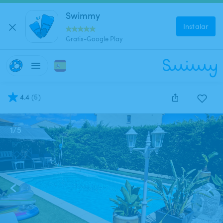
Swimmy
Instalar
Gratis-Google Play
4.4
(
5
)
1
/
5