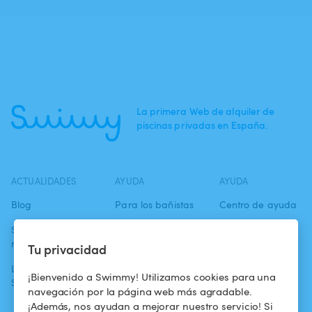
La primera Web de alquiler de
piscinas privadas en España.
ACTUALIDADES
AYUDA
AYUDA
Blog
Para los bañistas
Centro de ayuda
Swimmy en los
Para los
Condiciones de
medios
propietarios
uso
Tu privacidad
La aventura
Alquilar mi
Política de
¡Bienvenido a Swimmy! Utilizamos cookies para una
Swimmy
piscina
confidencialidad
navegación por la página web más agradable.
¡Además, nos ayudan a mejorar nuestro servicio! Si
¿Cómo funciona?
Aviso legal