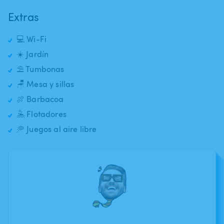
Extras
💻 Wi-Fi
☀️ Jardín
⛱️ Tumbonas
🪑 Mesa y sillas
🍖 Barbacoa
🤽 Flotadores
🥏 Juegos al aire libre