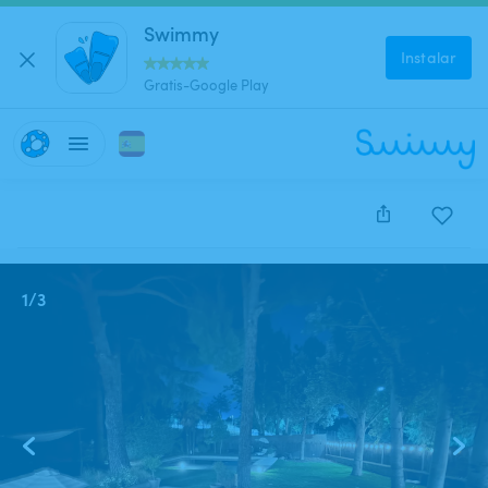
Swimmy
Instalar
Gratis-Google Play
Este anuncio está cerrado y no se puede reservar.
1
/
3