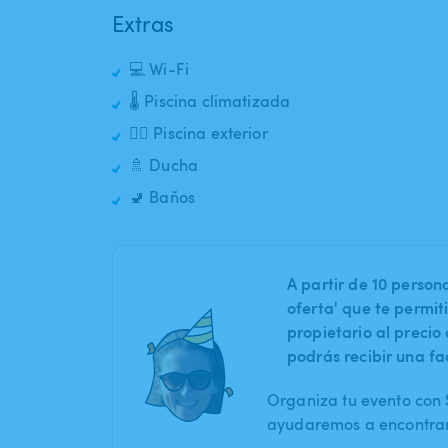
Extras
💻 Wi-Fi
🌡️ Piscina climatizada
🏊‍♂️ Piscina exterior
🚿 Ducha
🚽 Baños
A partir de 10 perso
oferta' que te permit
propietario al preci
podrás recibir una fa
Organiza tu evento con S
ayudaremos a encontrar 