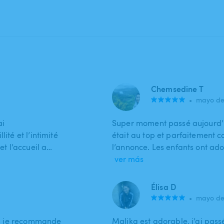
Chemsedine T
•
mayo de
ai
Super moment passé aujourd’hu
ité et l’intimité
était au top et parfaitement c
et l’accueil a…
l’annonce. Les enfants ont ado
ver más
Élisa D
•
mayo de
op, je recommande
Malika est adorable, j’ai pas