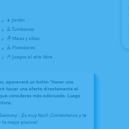
☀️ Jardín
⛱️ Tumbonas
🪑 Mesa y sillas
🤽 Flotadores
🥏 Juegos al aire libre
nas, aparecerá un botón 'Hacer una
irá hacer una oferta directamente al
o que consideres más adecuado. Luego
ctura.
wimmy : ¡Es muy fácil! ¡Contáctanos y te
la mejor piscina!