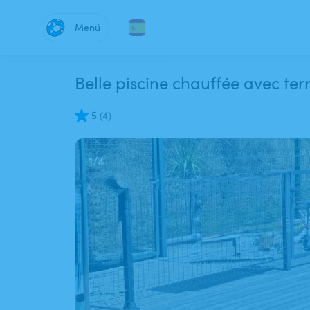
Menú
Belle piscine chauffée avec terr
5
(
4
)
1
/
4