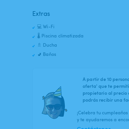
Extras
💻 Wi-Fi
🌡️ Piscina climatizada
🚿 Ducha
🚽 Baños
A partir de 10 perso
oferta' que te permit
propietario al preci
podrás recibir una fa
¡Celebra tu cumpleaños 
y te ayudaremos a encont
Contáctenos