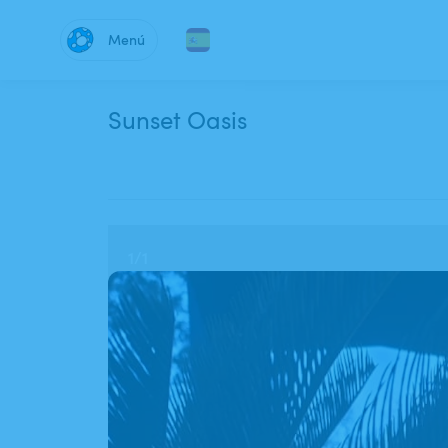
Menú
Sunset Oasis
1
/
1