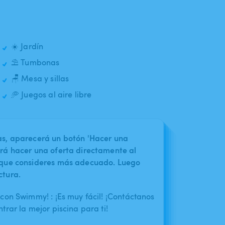
☀️ Jardín
⛱️ Tumbonas
🪑 Mesa y sillas
🥏 Juegos al aire libre
nas, aparecerá un botón 'Hacer una
irá hacer una oferta directamente al
o que consideres más adecuado. Luego
ctura.
con Swimmy! : ¡Es muy fácil! ¡Contáctanos
rar la mejor piscina para ti!