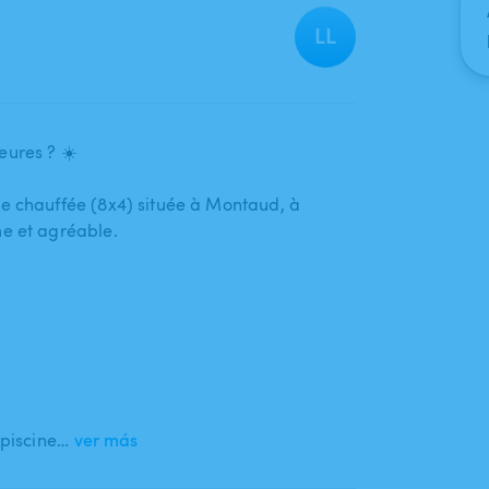
LL
eures ? ☀️
 chauffée (8x4) située à Montaud​,​ à
me et agréable.
 piscine…
ver más