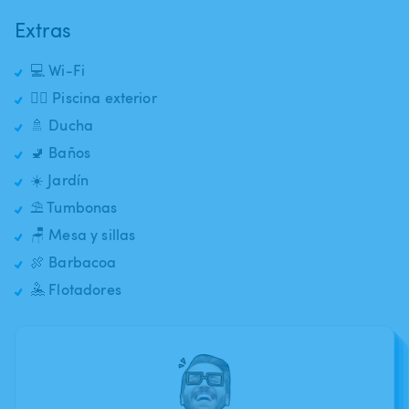
Extras
💻 Wi-Fi
🏊‍♂️ Piscina exterior
🚿 Ducha
🚽 Baños
☀️ Jardín
⛱️ Tumbonas
🪑 Mesa y sillas
🍖 Barbacoa
🤽 Flotadores