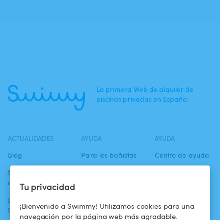
La primera Web de alquiler de
piscinas privadas en España.
ACTUALIDADES
AYUDA
AYUDA
Blog
Para los bañistas
Centro de ayuda
Swimmy en los
Para los
Condiciones de
medios
propietarios
uso
Tu privacidad
La aventura
Alquilar mi
Política de
¡Bienvenido a Swimmy! Utilizamos cookies para una
Swimmy
piscina
confidencialidad
navegación por la página web más agradable.