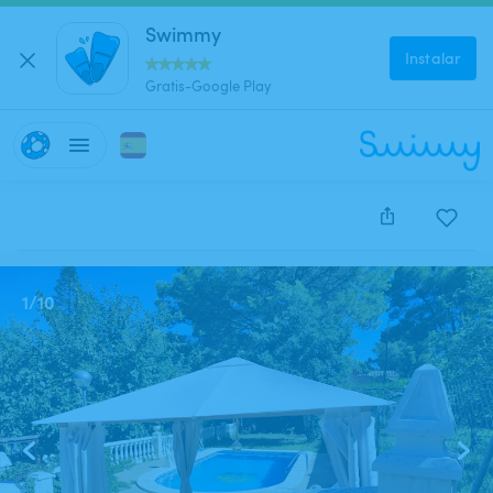
Swimmy
Instalar
Gratis-Google Play
Este anuncio está cerrado y no se puede reservar.
1
/
10