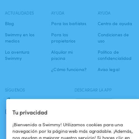
ACTUALIDADES
AYUDA
AYUDA
Blog
Para los bañistas
Centro de ayuda
Swimmy en los
Para los
Condiciones de
medios
propietarios
uso
La aventura
Alquilar mi
Política de
Swimmy
piscina
confidencialidad
¿Cómo funciona?
Aviso legal
SÍGUENOS
DESCARGAR LA APP
Facebook
Tu privacidad
Instagram
¡Bienvenido a Swimmy! Utilizamos cookies para una
navegación por la página web más agradable. ¡Además,
nos ayudan a mejorar nuestro servicio! Si haces clic en