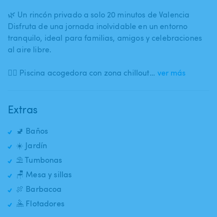
🌿 Un rincón privado a solo 20 minutos de Valencia
Disfruta de una jornada inolvidable en un entorno
tranquilo​,​ ideal para familias​,​ amigos y celebraciones
al aire libre.
🏊‍♂️ Piscina acogedora con zona chillout…
ver más
Extras
🚽 Baños
☀️ Jardín
⛱️ Tumbonas
🪑 Mesa y sillas
🍖 Barbacoa
🤽 Flotadores