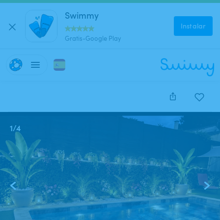
Swimmy
Instalar
Gratis-Google Play
1
/
4