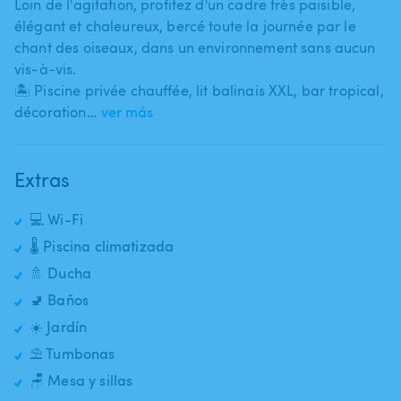
Loin de l'agitation​,​ profitez d'un cadre très paisible​,​
élégant et chaleureux​,​ bercé toute la journée par le
chant des oiseaux​,​ dans un environnement sans aucun
vis-à-vis.
🏝️ Piscine privée chauffée​,​ lit balinais XXL​,​ bar tropical​,​
décoration…
ver más
Extras
💻 Wi-Fi
🌡️ Piscina climatizada
🚿 Ducha
🚽 Baños
☀️ Jardín
⛱️ Tumbonas
🪑 Mesa y sillas