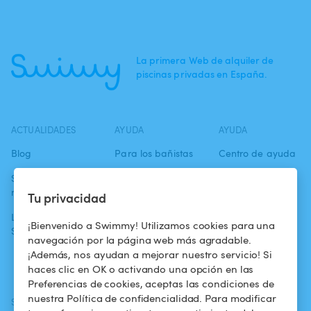
La primera Web de alquiler de
piscinas privadas en España.
ACTUALIDADES
AYUDA
AYUDA
Blog
Para los bañistas
Centro de ayuda
Swimmy en los
Para los
Condiciones de
medios
propietarios
uso
Tu privacidad
La aventura
Alquilar mi
Política de
¡Bienvenido a Swimmy! Utilizamos cookies para una
Swimmy
piscina
confidencialidad
navegación por la página web más agradable.
¡Además, nos ayudan a mejorar nuestro servicio! Si
¿Cómo funciona?
Aviso legal
haces clic en OK o activando una opción en las
Preferencias de cookies, aceptas las condiciones de
nuestra Política de confidencialidad. Para modificar
SÍGUENOS
DESCARGAR LA APP