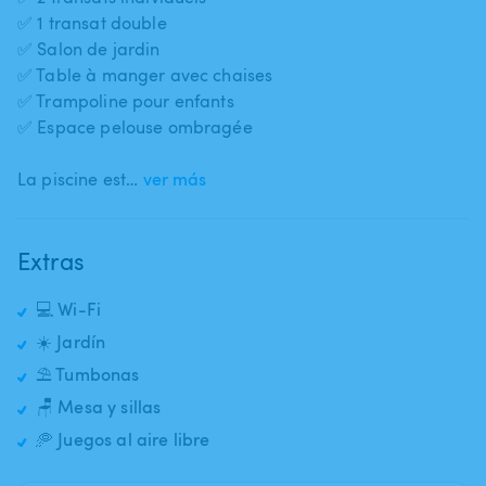
✅ 1 transat double
✅ Salon de jardin
✅ Table à manger avec chaises
✅ Trampoline pour enfants
✅ Espace pelouse ombragée
La piscine est…
ver más
Extras
💻 Wi-Fi
☀️ Jardín
⛱️ Tumbonas
🪑 Mesa y sillas
🥏 Juegos al aire libre