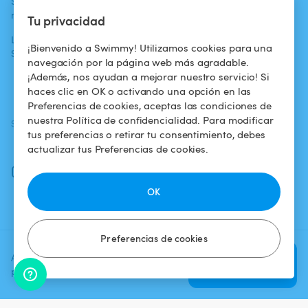
Swimmy en los
Para los
Condiciones de
medios
propietarios
uso
Tu privacidad
La aventura
Alquilar mi
Política de
¡Bienvenido a Swimmy! Utilizamos cookies para una
Swimmy
piscina
confidencialidad
navegación por la página web más agradable.
¡Además, nos ayudan a mejorar nuestro servicio! Si
¿Cómo funciona?
Aviso legal
haces clic en OK o activando una opción en las
Preferencias de cookies, aceptas las condiciones de
nuestra Política de confidencialidad. Para modificar
SÍGUENOS
DESCARGAR LA APP
tus preferencias o retirar tu consentimiento, debes
Facebook
actualizar tus Preferencias de cookies.
Instagram
OK
Preferencias de cookies
Agrega una fecha y un horario
Verificar
para ver el precio
disponibilidad