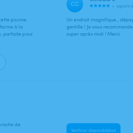
CC
•
agosto 
tte piscine.
Un endroit magnifique , dépays
nforme à la
gentille ! Je vous recommande
, parfaite pour
super après midi ! Merci
proche de
Verificar disponibilidad