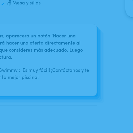
🪑 Mesa y sillas
nas, aparecerá un botón 'Hacer una
irá hacer una oferta directamente al
o que consideres más adecuado. Luego
ctura.
wimmy : ¡Es muy fácil! ¡Contáctanos y te
la mejor piscina!