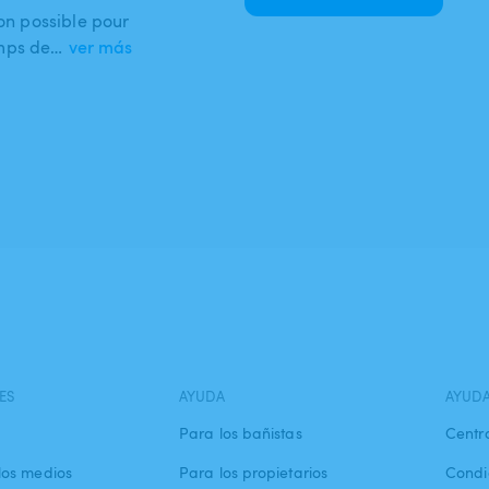
mon possible pour
emps de…
ver más
ES
AYUDA
AYUD
Para los bañistas
Centr
los medios
Para los propietarios
Condi