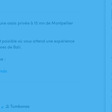
ne oasis privée à 15 mn de Montpellier
et paisible où vous attend une expérience
ures de Bali.
e :
 más
⛱️ Tumbonas