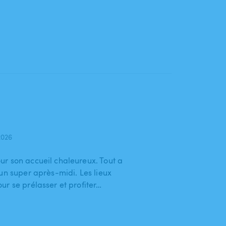
2026
r son accueil chaleureux. Tout a
un super après-midi. Les lieux
r se prélasser et profiter…