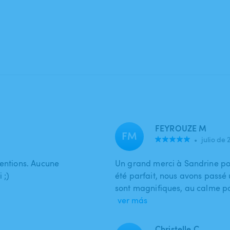
FEYROUZE M
FM
•
julio de 
tentions. Aucune
Un grand merci à Sandrine pou
 ;)
été parfait, nous avons passé 
sont magnifiques, au calme pou
ver más
Christelle C