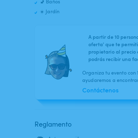
🚽 Baños
☀️ Jardín
A partir de 10 perso
oferta' que te permit
propietario al preci
podrás recibir una fa
Organiza tu evento con S
ayudaremos a encontrar 
Contáctenos
Reglamento