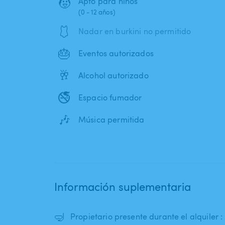
🧒
Apto para niños
(0 - 12 años)
🩱
Nadar en burkini no permitido
🎂
Eventos autorizados
🥂
Alcohol autorizado
🚭
Espacio fumador
🎶
Música permitida
Información suplementaria
🤿
Propietario presente durante el alquiler : 