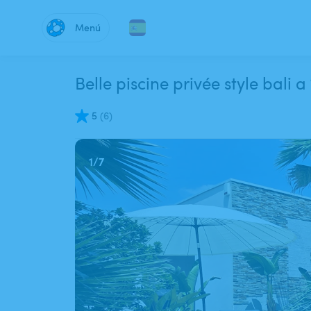
Menú
Belle piscine privée style bali 
5
(
6
)
1
/
7