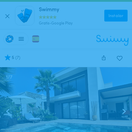
Swimmy
Instalar
Gratis-Google Play
5
(
7
)
1
/
7