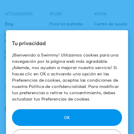
ACTUALIDADES
AYUDA
AYUDA
Blog
Para los bañistas
Centro de ayuda
Swimmy en los
Para los
Condiciones de
medios
propietarios
uso
Tu privacidad
La aventura
Alquilar mi
Política de
¡Bienvenido a Swimmy! Utilizamos cookies para una
Swimmy
piscina
confidencialidad
navegación por la página web más agradable.
¡Además, nos ayudan a mejorar nuestro servicio! Si
¿Cómo funciona?
Aviso legal
haces clic en OK o activando una opción en las
Preferencias de cookies, aceptas las condiciones de
nuestra Política de confidencialidad. Para modificar
SÍGUENOS
DESCARGAR LA APP
tus preferencias o retirar tu consentimiento, debes
Facebook
actualizar tus Preferencias de cookies.
Instagram
OK